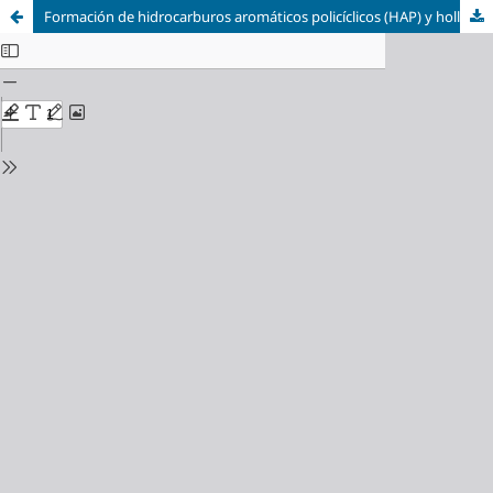
Formación de hidrocarburos aromáticos policíclicos (HAP) y hollín en la pirólisis de hidrocarburos