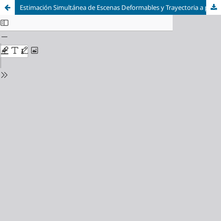
Estimación Simultánea de Escenas Deformables y Trayectoria a partir de una Secuencia de Imágenes Monoculares