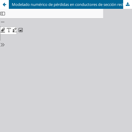
Modelado numérico de pérdidas en conductores de sección rectangular mediante análisis por elementos finitos