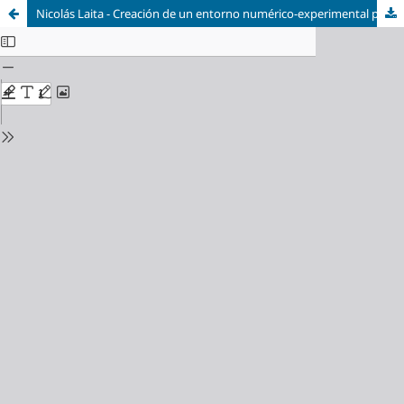
Nicolás Laita - Creación de un entorno numérico-experimental para la caracterización mecánica y el diseño de una malla para un dispositivo de asistencia ventricular