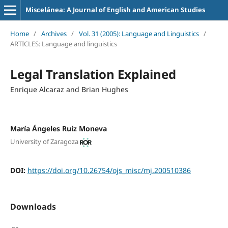
Miscelánea: A Journal of English and American Studies
Home
/
Archives
/
Vol. 31 (2005): Language and Linguistics
/
ARTICLES: Language and linguistics
Legal Translation Explained
Enrique Alcaraz and Brian Hughes
María Ángeles Ruiz Moneva
University of Zaragoza
DOI:
https://doi.org/10.26754/ojs_misc/mj.200510386
Downloads