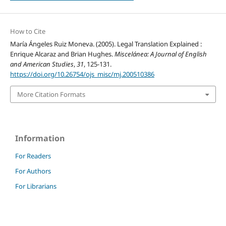
How to Cite
María Ángeles Ruiz Moneva. (2005). Legal Translation Explained :
Enrique Alcaraz and Brian Hughes.
Miscelánea: A Journal of English
and American Studies
,
31
, 125-131.
https://doi.org/10.26754/ojs_misc/mj.200510386
More Citation Formats
Information
For Readers
For Authors
For Librarians