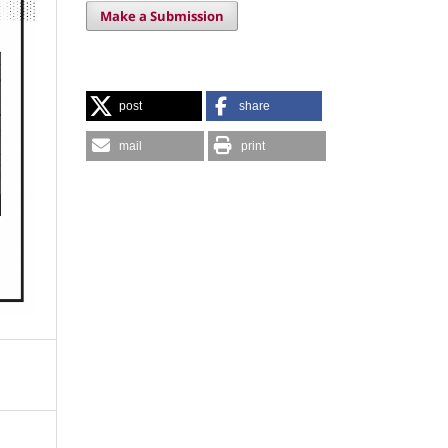
Make a Submission
post
share
mail
print