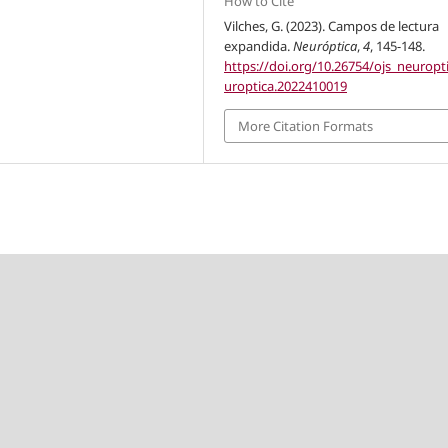
How to Cite
Vilches, G. (2023). Campos de lectura
expandida.
Neuróptica
,
4
, 145-148.
https://doi.org/10.26754/ojs_neuropt
uroptica.2022410019
More Citation Formats