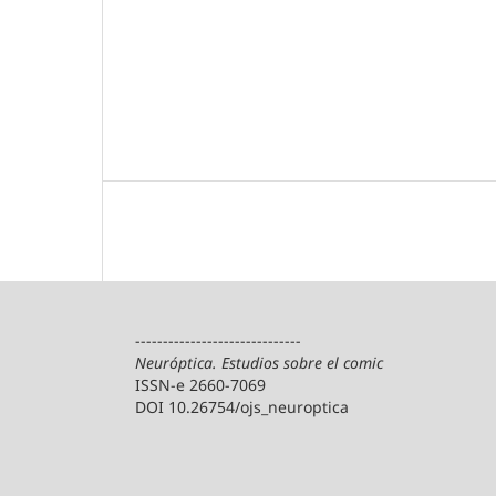
------------------------------
Neuróptica. Estudios sobre el comic
ISSN-e 2660-7069
DOI 10.26754/ojs_neuroptica