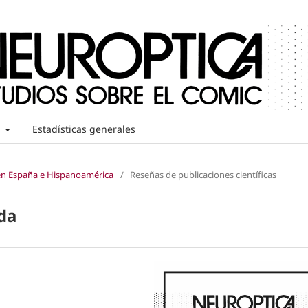
t
Estadísticas generales
 en España e Hispanoamérica
/
Reseñas de publicaciones científicas
da