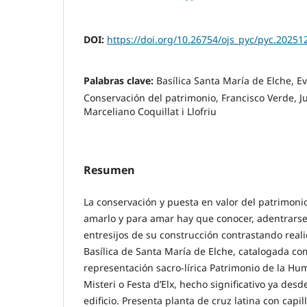
DOI:
https://doi.org/10.26754/ojs_pyc/pyc.20251
Palabras clave:
Basílica Santa María de Elche, Ev
Conservación del patrimonio, Francisco Verde, J
Marceliano Coquillat i Llofriu
Resumen
La conservación y puesta en valor del patrimonio
amarlo y para amar hay que conocer, adentrarse 
entresijos de su construcción contrastando real
Basílica de Santa María de Elche, catalogada co
representación sacro-lírica Patrimonio de la H
Misteri o Festa d’Elx, hecho significativo ya des
edificio. Presenta planta de cruz latina con capil