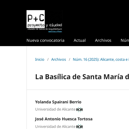
Nueva convocatoria
Actual
Archivos
Núm
Inicio
/
Archivos
/
Núm. 16 (2025): Alicante, costa e
La Basílica de Santa María d
Yolanda Spairani Berrio
Universidad de Alicante
José Antonio Huesca Tortosa
Universidad de Alicante