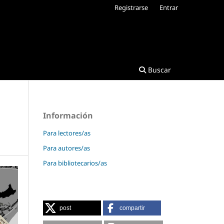
Registrarse
Entrar
Buscar
Información
Para lectores/as
Para autores/as
Para bibliotecarios/as
post
compartir