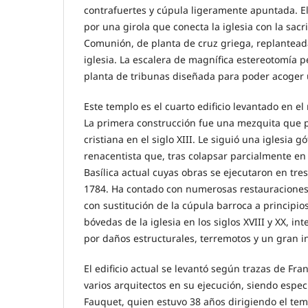
contrafuertes y cúpula ligeramente apuntada. El
por una girola que conecta la iglesia con la sacris
Comunión, de planta de cruz griega, replanteada
iglesia. La escalera de magnífica estereotomía p
planta de tribunas diseñada para poder acoger 
Este templo es el cuarto edificio levantado en 
La primera construcción fue una mezquita que p
cristiana en el siglo XIII. Le siguió una iglesia g
renacentista que, tras colapsar parcialmente en 
Basílica actual cuyas obras se ejecutaron en tre
1784. Ha contado con numerosas restauraciones
con sustitución de la cúpula barroca a principios
bóvedas de la iglesia en los siglos XVIII y XX, i
por daños estructurales, terremotos y un gran i
El edificio actual se levantó según trazas de Fra
varios arquitectos en su ejecución, siendo espe
Fauquet, quien estuvo 38 años dirigiendo el tem