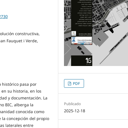
2730
olución constructiva,
uan Fauquet i Verde,
PDF
 histórico pasa por
en su historia, en los
idad y documentación. La
Publicado
mo BIC, alberga la
2025-12-18
umanidad conocida como
de la concepción del propio
las laterales entre