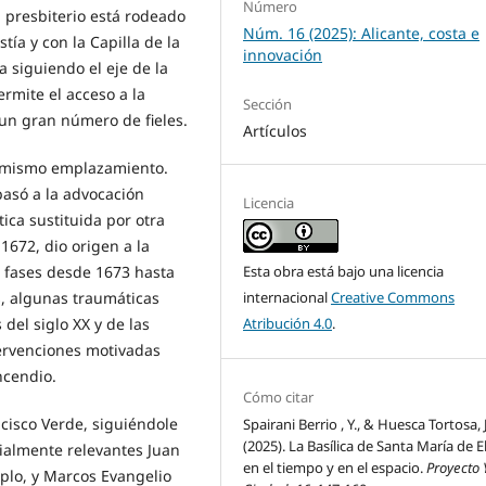
Número
 presbiterio está rodeado
Núm. 16 (2025): Alicante, costa e
tía y con la Capilla de la
innovación
 siguiendo el eje de la
ermite el acceso a la
Sección
un gran número de fieles.
Artículos
el mismo emplazamiento.
asó a la advocación
Licencia
ótica sustituida por otra
1672, dio origen a la
Esta obra está bajo una licencia
s fases desde 1673 hasta
internacional
Creative Commons
, algunas traumáticas
Atribución 4.0
.
 del siglo XX y de las
ntervenciones motivadas
ncendio.
Cómo citar
ncisco Verde, siguiéndole
Spairani Berrio , Y., & Huesca Tortosa, J
(2025). La Basílica de Santa María de E
cialmente relevantes Juan
en el tiempo y en el espacio.
Proyecto 
plo, y Marcos Evangelio