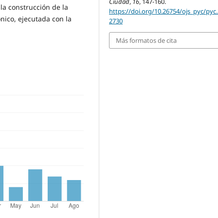
Ciudad
,
16
, 147-160.
 la construcción de la
https://doi.org/10.26754/ojs_pyc/pyc
nico, ejecutada con la
2730
Más formatos de cita