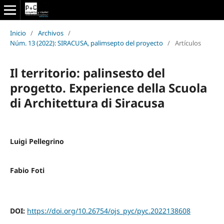
Inicio
/
Archivos
/
Núm. 13 (2022): SIRACUSA, palimsepto del proyecto
/
Artículos
Il territorio: palinsesto del
progetto. Experience della Scuola
di Architettura di Siracusa
Luigi Pellegrino
Fabio Foti
DOI:
https://doi.org/10.26754/ojs_pyc/pyc.2022138608