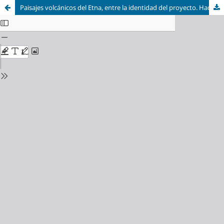
Paisajes volcánicos del Etna, entre la identidad del proyecto. Hacia un ecomuseo del flujo de lava de 1669