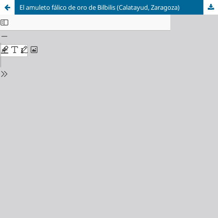
El amuleto fálico de oro de Bilbilis (Calatayud, Zaragoza)