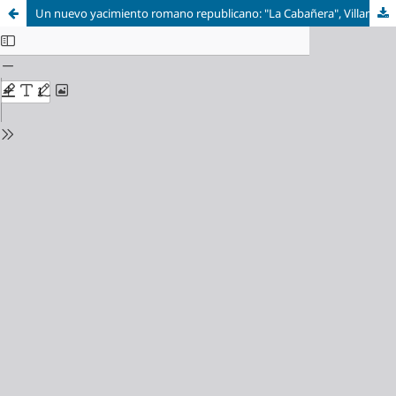
Un nuevo yacimiento romano republicano: "La Cabañera", Villanueva de Sigena (Huesca)