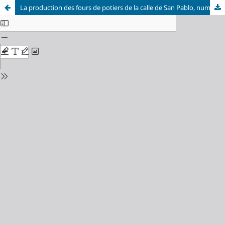
La production des fours de potiers de la calle de San Pablo, numéros 95-103 de Saragosse. La céramique à décor de cuerda seca (seconde partie)