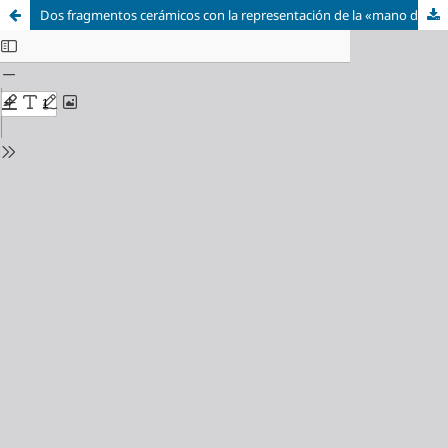
Dos fragmentos cerámicos con la representación de la «mano de Fátima» del yacimiento de Ategua (Córdoba)