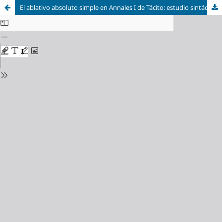
El ablativo absoluto simple en Annales I de Tácito: estudio sintáctico, estilístico y semántico