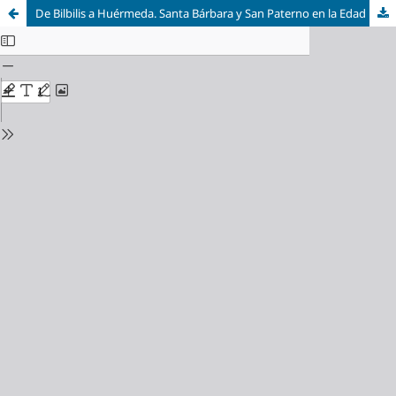
De Bilbilis a Huérmeda. Santa Bárbara y San Paterno en la Edad Media. Siglos V-XV: evidencias materiales y patrimonio monumental