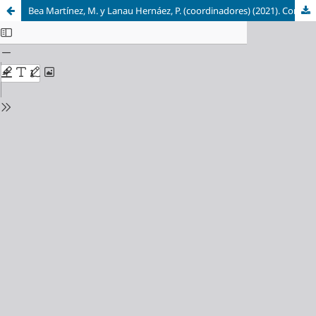
Bea Martínez, M. y Lanau Hernáez, P. (coordinadores) (2021). Corpus del Arte Rupestre del Alto Aragón. IEA/Diputación Provincial de Huesca. Huesca.