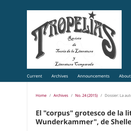
Current
Archives
Announcements
Abou
Home
/
Archives
/
No. 24 (2015)
/
Dossier: La aut
El "corpus" grotesco de la li
Wunderkammer", de Shelle