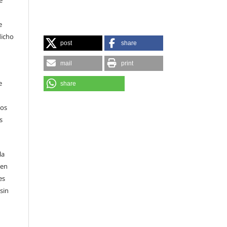
e
dicho
post
share
mail
print
e
share
sos
s
la
 en
es
sin