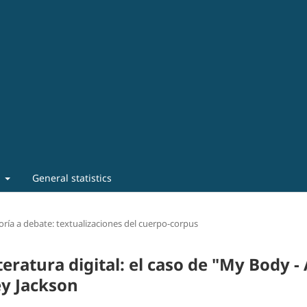
t
General statistics
oría a debate: textualizaciones del cuerpo-corpus
teratura digital: el caso de "My Body -
y Jackson