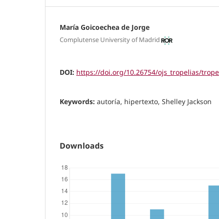
María Goicoechea de Jorge
Complutense University of Madrid
DOI:
https://doi.org/10.26754/ojs_tropelias/trop
Keywords:
autoría, hipertexto, Shelley Jackson
Downloads