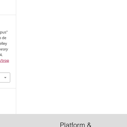
rpus"
so de
lley
Theory
4.
s/trop