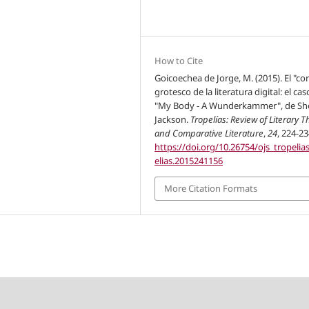
How to Cite
Goicoechea de Jorge, M. (2015). El "co
grotesco de la literatura digital: el ca
"My Body - A Wunderkammer", de She
Jackson.
Tropelías: Review of Literary 
and Comparative Literature
,
24
, 224-23
https://doi.org/10.26754/ojs_tropelia
elias.2015241156
More Citation Formats