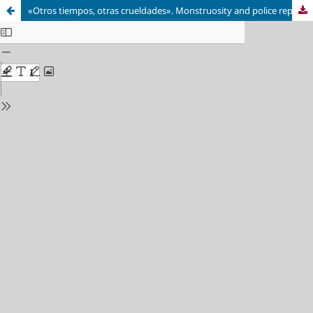
«Otros tiempos, otras crueldades». Monstruosity and police repression in Griselda Gambaro (1927) and Mariana Enriquez (1978)