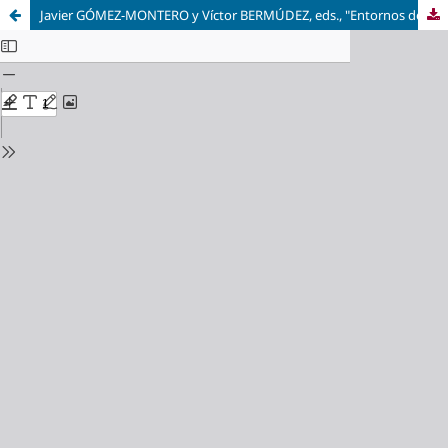
Javier GÓMEZ-MONTERO y Víctor BERMÚDEZ, eds., "Entornos de la traducción: poéticas, narrativas, sociedad". Castrillo de Polvazares, RETCaP (Red Europea de Traductores de Castrillo de los Polvazares), 2021, 300 pp.