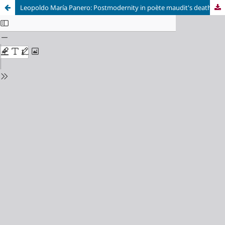
Leopoldo María Panero: Postmodernity in poète maudit's death