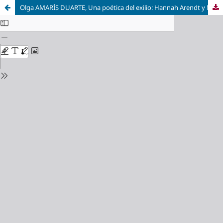
Olga AMARÍS DUARTE, Una poética del exilio: Hannah Arendt y María Zambrano. Barcelona, Herder, 2021, 320 pp.