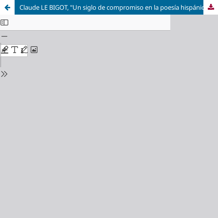
Claude LE BIGOT, "Un siglo de compromiso en la poesía hispánica (1898-2010)". Serie «El niño de la noche». Miguel Hernández y su tiempo, Jaén, Editorial Universidad de Jaén, 2020, 540 pp.