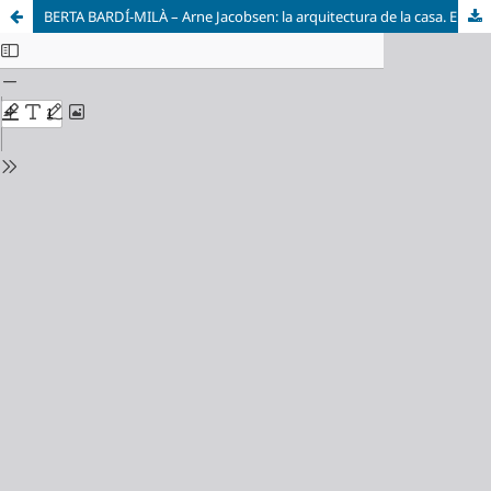
BERTA BARDÍ-MILÀ – Arne Jacobsen: la arquitectura de la casa. El patio y el pabellón