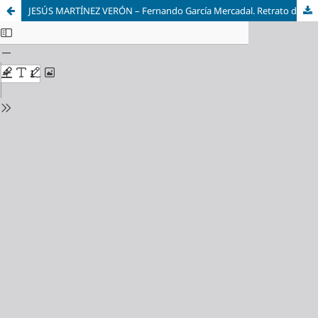
JESÚS MARTÍNEZ VERÓN – Fernando García Mercadal. Retrato de un arquitecto con sombrero