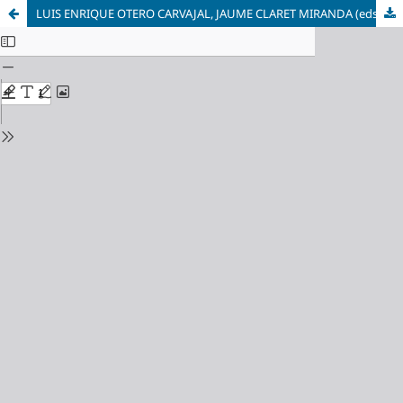
LUIS ENRIQUE OTERO CARVAJAL, JAUME CLARET MIRANDA (eds.) – El gran retroceso. El primer franquismo, 1939-1953 / JAUME CLARET MIRANDA, LUIS ENRIQUE OTERO CARVAJAL (eds.) – Una modernización autoritaria. Transformaciones urbanas y ciudadanía en reconstrucción