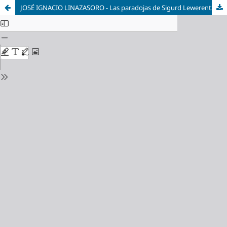
JOSÉ IGNACIO LINAZASORO - Las paradojas de Sigurd Lewerentz. Del Clasicismo al estilo tardío