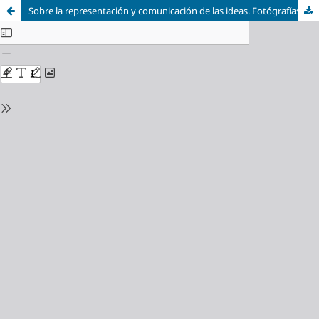
Sobre la representación y comunicación de las ideas. Fotógrafías e imágenes | About representation and communication of ideas. Photographies and images