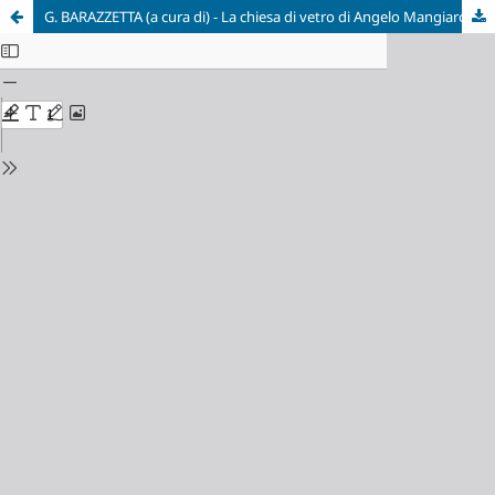
G. BARAZZETTA (a cura di) - La chiesa di vetro di Angelo Mangiarotti, Bruno Morassutti, Aldo Favini. La storia e il restauro della chiesa di Baranzate