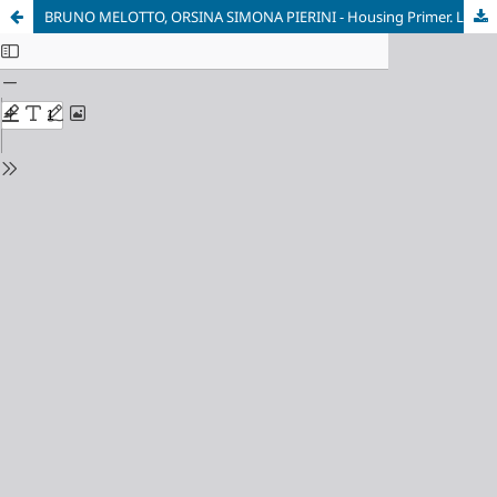
BRUNO MELOTTO, ORSINA SIMONA PIERINI - Housing Primer. Le forme della residenza nella città contemporanea