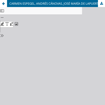
CARMEN ESPEGEL, ANDRÉS CÁNOVAS, JOSÉ MARÍA DE LAPUERTA (eds.) - Amaneceres domésticos: Temas de vivienda colectiva en la Europa del siglo XXI