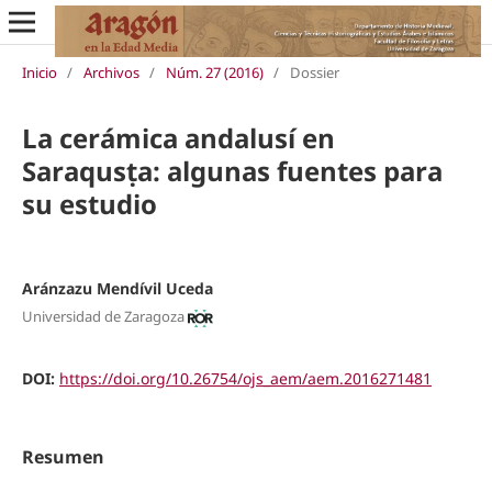
Inicio
/
Archivos
/
Núm. 27 (2016)
/
Dossier
La cerámica andalusí en
Saraqusṭa: algunas fuentes para
su estudio
Aránzazu Mendívil Uceda
Universidad de Zaragoza
DOI:
https://doi.org/10.26754/ojs_aem/aem.2016271481
Resumen