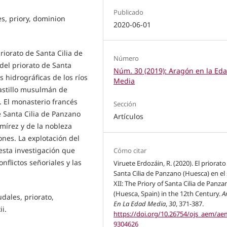
Publicado
es, priory, dominion
2020-06-01
priorato de Santa Cilia de
Número
 del priorato de Santa
Núm. 30 (2019): Aragón en la Ed
s hidrográficas de los ríos
Media
castillo musulmán de
. El monasterio francés
Sección
 Santa Cilia de Panzano
Artículos
mírez y de la nobleza
ones. La explotación del
esta investigación que
Cómo citar
onflictos señoriales y las
Viruete Erdozáin, R. (2020). El priorato
Santa Cilia de Panzano (Huesca) en el 
XII: The Priory of Santa Cilia de Panza
(Huesca, Spain) in the 12th Century.
A
dales, priorato,
En La Edad Media
,
30
, 371-387.
i.
https://doi.org/10.26754/ojs_aem/ae
9304626