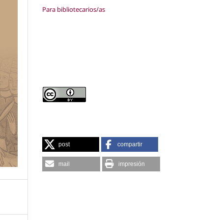
Para bibliotecarios/as
post
compartir
mail
impresión