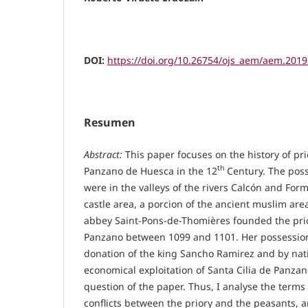
DOI:
https://doi.org/10.26754/ojs_aem/aem.201
Resumen
Abstract:
This paper focuses on the history of pri
th
Panzano de Huesca in the 12
Century. The posse
were in the valleys of the rivers Calcón and For
castle area, a porcion of the ancient muslim are
abbey Saint-Pons-de-Thomières founded the prior
Panzano between 1099 and 1101. Her possessio
donation of the king Sancho Ramirez and by nati
economical exploitation of Santa Cilia de Panzano
question of the paper. Thus, I analyse the terms
conflicts between the priory and the peasants, 