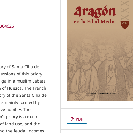
9304626
ory of Santa Cilia de
ssions of this priory
miga in a muslim Labata
a of Huesca. The French
y of the Santa Cilia de
ns mainly formed by
ve nobility. The
’s priory is a main
PDF
 of land use, and the
and the feudal incomes.