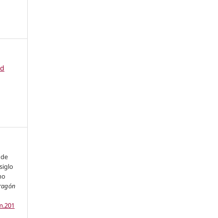
ad
 de
siglo
no
ragón
m.201