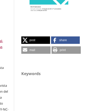
post
share
l-
se
.
mail
print
sta
Keywords
vista
ón del
na
No
BY-NC-