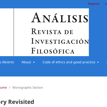
Register
L
o Abierto
About
Code of ethics and good practice
olume
/
Monographic Section
ry Revisited