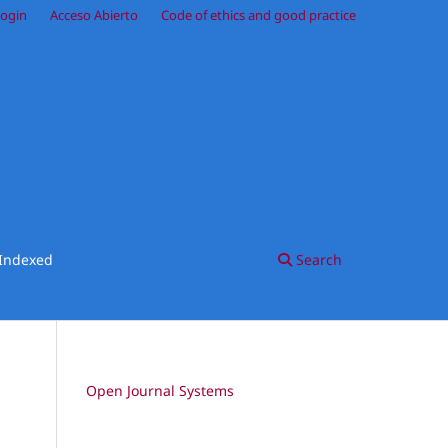
ogin
Acceso Abierto
Code of ethics and good practice
Indexed
Search
Open Journal Systems