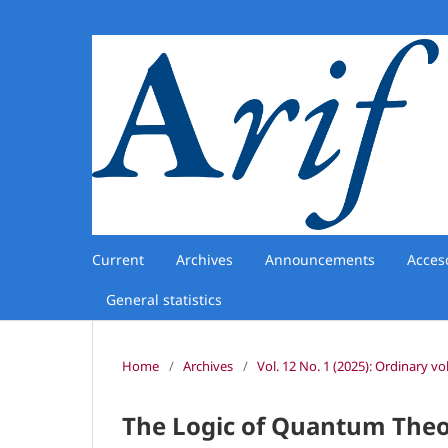
Current
Archives
Announcements
Acces
General statistics
Home
/
Archives
/
Vol. 12 No. 1 (2025): Ordinary v
The Logic of Quantum Theo