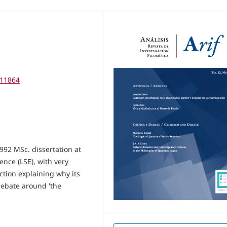
111864
1992 MSc. dissertation at
ence (LSE), with very
tion explaining why its
 debate around 'the