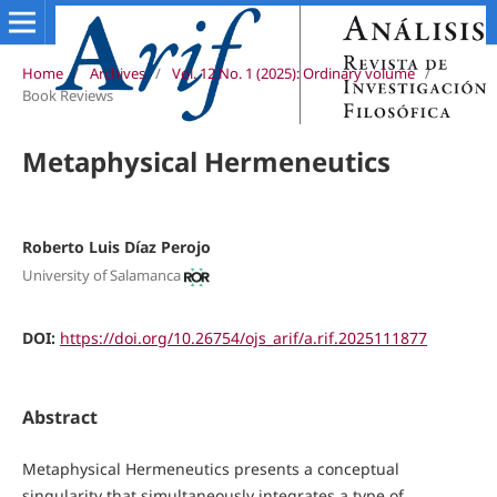
Home
/
Archives
/
Vol. 12 No. 1 (2025): Ordinary volume
/
Book Reviews
Metaphysical Hermeneutics
Roberto Luis Díaz Perojo
University of Salamanca
DOI:
https://doi.org/10.26754/ojs_arif/a.rif.2025111877
Abstract
Metaphysical Hermeneutics presents a conceptual
singularity that simultaneously integrates a type of