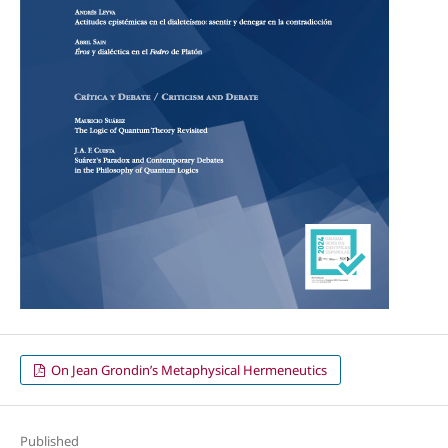
On Jean Grondin’s Metaphysical Hermeneutics
Published