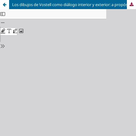
Los dibujos de Vostell como diálogo interior y exterior: a propósito del boceto de una propuesta escultórica para una rotonda en Cáceres