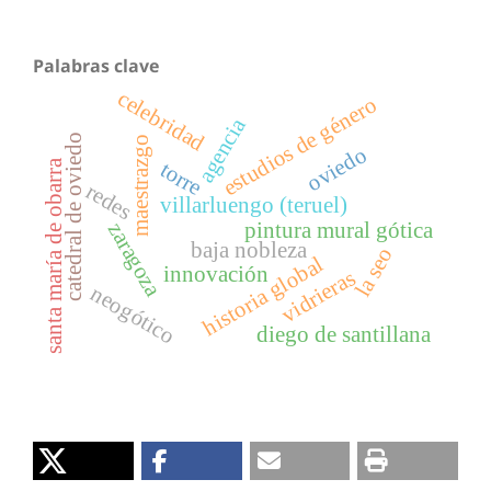
Palabras clave
celebridad
estudios de género
agencia
catedral de oviedo
maestrazgo
oviedo
santa maría de obarra
torre
redes
villarluengo (teruel)
pintura mural gótica
zaragoza
baja nobleza
la seo
historia global
innovación
vidrieras
neogótico
diego de santillana