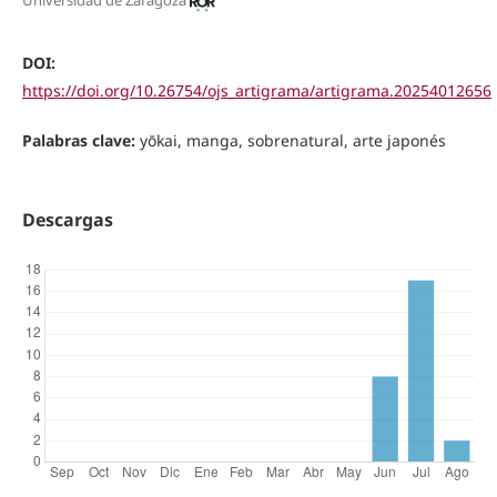
Universidad de Zaragoza
DOI:
https://doi.org/10.26754/ojs_artigrama/artigrama.20254012656
Palabras clave:
yōkai, manga, sobrenatural, arte japonés
Descargas