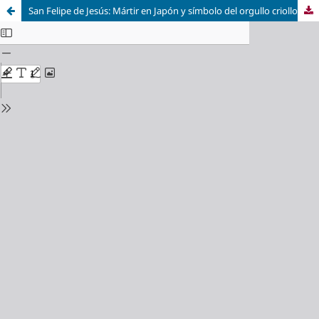
San Felipe de Jesús: Mártir en Japón y símbolo del orgullo criollo novohispano