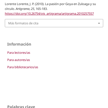
Lorente Lorente, J. P. (2010). La pasión por Goya en Zuloaga y su
círculo.
Artigrama
,
25
, 165-183.
https://doi.org/10.26754/ojs_artigrama/artigrama.2010257557
Más formatos de cita
Información
Para lectores/as
Para autores/as
Para bibliotecarios/as
Palabras clave