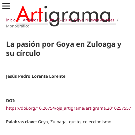
Inicio
/
Archivos
/
Núm. 25 (2010): Goya. Nuevas visiones
/
Monográfico
La pasión por Goya en Zuloaga y
su círculo
Jesús Pedro Lorente Lorente
DOI:
https://doi.org/10.26754/ojs_artigrama/artigrama.2010257557
Palabras clave:
Goya, Zuloaga, gusto, coleccionismo.