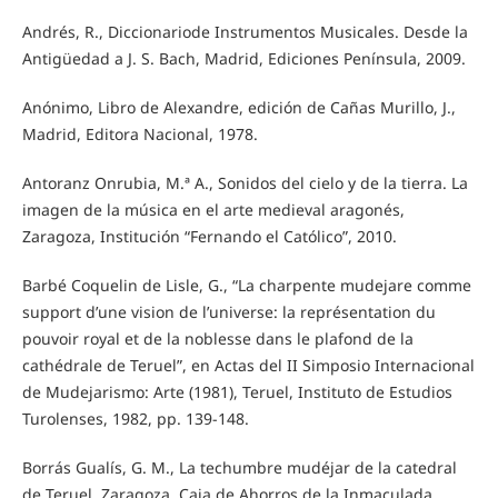
Andrés, R., Diccionariode Instrumentos Musicales. Desde la
Antigüedad a J. S. Bach, Madrid, Ediciones Península, 2009.
Anónimo, Libro de Alexandre, edición de Cañas Murillo, J.,
Madrid, Editora Nacional, 1978.
Antoranz Onrubia, M.ª A., Sonidos del cielo y de la tierra. La
imagen de la música en el arte medieval aragonés,
Zaragoza, Institución “Fernando el Católico”, 2010.
Barbé Coquelin de Lisle, G., “La charpente mudejare comme
support d’une vision de l’universe: la représentation du
pouvoir royal et de la noblesse dans le plafond de la
cathédrale de Teruel”, en Actas del II Simposio Internacional
de Mudejarismo: Arte (1981), Teruel, Instituto de Estudios
Turolenses, 1982, pp. 139-148.
Borrás Gualís, G. M., La techumbre mudéjar de la catedral
de Teruel, Zaragoza, Caja de Ahorros de la Inmaculada,