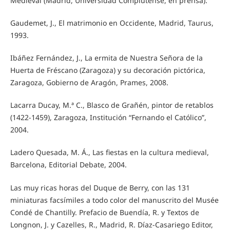
Medieval (Madrid, Universidad Complutense, en prensa).
Gaudemet, J., El matrimonio en Occidente, Madrid, Taurus,
1993.
Ibáñez Fernández, J., La ermita de Nuestra Señora de la
Huerta de Fréscano (Zaragoza) y su decoración pictórica,
Zaragoza, Gobierno de Aragón, Prames, 2008.
Lacarra Ducay, M.ª C., Blasco de Grañén, pintor de retablos
(1422-1459), Zaragoza, Institución “Fernando el Católico”,
2004.
Ladero Quesada, M. Á., Las fiestas en la cultura medieval,
Barcelona, Editorial Debate, 2004.
Las muy ricas horas del Duque de Berry, con las 131
miniaturas facsímiles a todo color del manuscrito del Musée
Condé de Chantilly. Prefacio de Buendía, R. y Textos de
Longnon, J. y Cazelles, R., Madrid, R. Díaz-Casariego Editor,