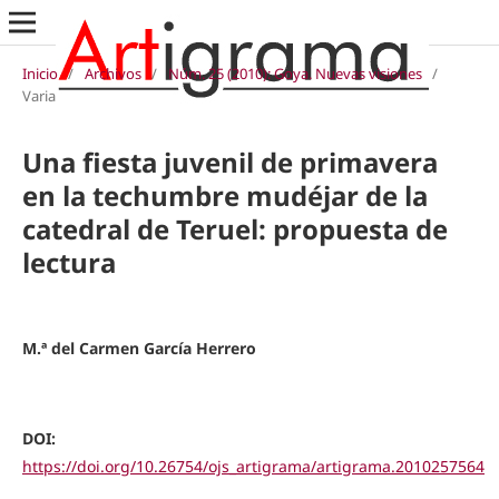
Inicio
/
Archivos
/
Núm. 25 (2010): Goya. Nuevas visiones
/
Varia
Una fiesta juvenil de primavera
en la techumbre mudéjar de la
catedral de Teruel: propuesta de
lectura
M.ª del Carmen García Herrero
DOI:
https://doi.org/10.26754/ojs_artigrama/artigrama.2010257564