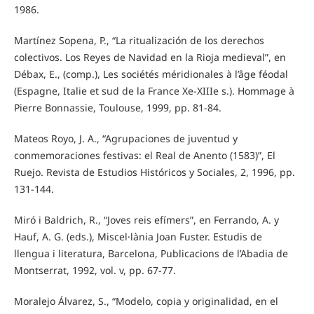
1986.
Martínez Sopena, P., “La ritualización de los derechos
colectivos. Los Reyes de Navidad en la Rioja medieval”, en
Débax, E., (comp.), Les sociétés méridionales à l’âge féodal
(Espagne, Italie et sud de la France Xe-XIIIe s.). Hommage à
Pierre Bonnassie, Toulouse, 1999, pp. 81-84.
Mateos Royo, J. A., “Agrupaciones de juventud y
conmemoraciones festivas: el Real de Anento (1583)”, El
Ruejo. Revista de Estudios Históricos y Sociales, 2, 1996, pp.
131-144.
Miró i Baldrich, R., “Joves reis efímers”, en Ferrando, A. y
Hauf, A. G. (eds.), Miscel·lània Joan Fuster. Estudis de
llengua i literatura, Barcelona, Publicacions de l’Abadia de
Montserrat, 1992, vol. v, pp. 67-77.
Moralejo Álvarez, S., “Modelo, copia y originalidad, en el