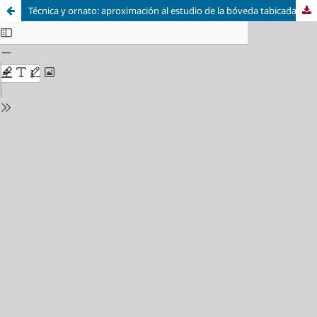
Técnica y ornato: aproximación al estudio de la bóveda tabicada en Aragón y su decoración a lo largo de los siglos XVI y XVII