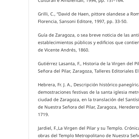
Culturali e Ambientali, 1994, pp. 157-164.
Grilli, C., “David de Haen, pittore olandese a Ro
Florencia, Sansoni Editore, 1997, pp. 33-50.
Guía de Zaragoza, o sea breve noticia de las an
establecimientos públicos y edificios que contien
de Vicente Andrés, 1860.
Gutiérrez Lasanta, F., Historia de la Virgen del P
Señora del Pilar, Zaragoza, Talleres Editoriales El 
Hebrera, Fr. J. A., Descripción histórico panegír
demostraciones festivas de la santa iglesia met
ciudad de Zaragoza, en la translación del Santí
de Nuestra Señora del Pilar, Zaragoza, Herede
1719.
Jardiel, F.,La Virgen del Pilar y su Templo. Crónic
obras del Templo Metropolitano de Nuestra Señor