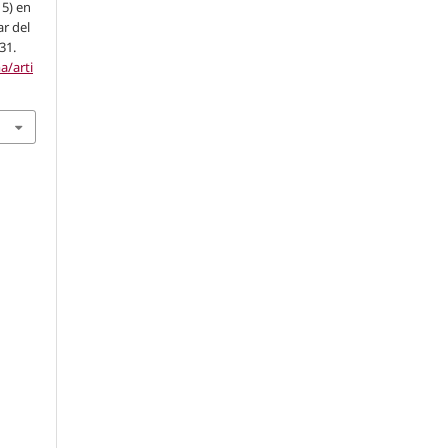
15) en
r del
31.
a/arti