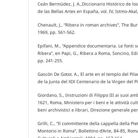
Ceán Bermúdez, J. A.,Diccionario Histórico de lo
de las Bellas Artes en España, vol. IV, Istmo-Akal
Chenault, J., “Ribera in roman archives”, The Bu
1969, pp. 561-562.
Epifani, M., “Appendice documentaria. Le fonti 
Ribera”, en Papi, G., Ribera a Roma, Soncino, Edi
pp. 241-255.
Gascón De Gotor, A., El arte en el templo del Pil
de la Junta del XIX Centenario de la Virgen del Pi
Giordano, S., Instruzioni di Filippo III ai suoi a
1621, Roma, Ministero per i beni e le attività cul
beni archivistici e librari, Direzione generale per
Grilli, C., “Il committente della cappella della Pie
Montorio in Roma”, Bollettino d’Arte, 84-85, Roma