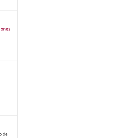
iones
io de