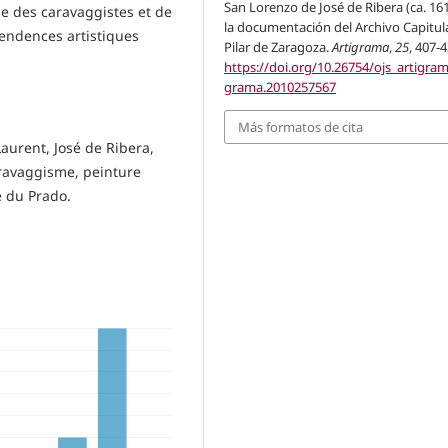
San Lorenzo de José de Ribera (ca. 16
le des caravaggistes et de
la documentación del Archivo Capitula
tendences artistiques
Pilar de Zaragoza.
Artigrama
,
25
, 407-4
https://doi.org/10.26754/ojs_artigram
grama.2010257567
Más formatos de cita
Laurent, José de Ribera,
aravaggisme, peinture
e du Prado.