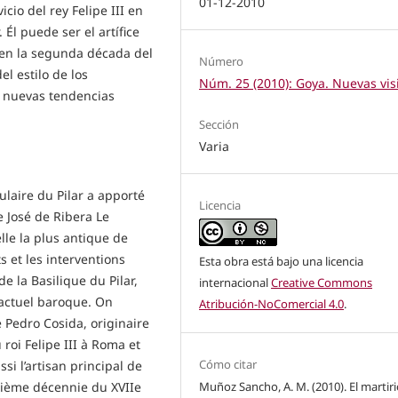
01-12-2010
cio del rey Felipe III en
 Él puede ser el artífice
a en la segunda década del
Número
el estilo de los
Núm. 25 (2010): Goya. Nuevas vis
s nuevas tendencias
Sección
Varia
laire du Pilar a apporté
Licencia
e José de Ribera Le
lle la plus antique de
 et les interventions
Esta obra está bajo una licencia
e la Basilique du Pilar,
internacional
Creative Commons
’actuel baroque. On
Atribución-NoComercial 4.0
.
 Pedro Cosida, originaire
 roi Felipe III à Roma et
Cómo citar
ssi l’artisan principal de
Muñoz Sancho, A. M. (2010). El martir
uxième décennie du XVIIe