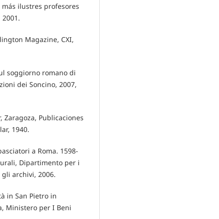
s más ilustres profesores
, 2001.
rlington Magazine, CXI,
sul soggiorno romano di
zioni dei Soncino, 2007,
ar, Zaragoza, Publicaciones
lar, 1940.
mbasciatori a Roma. 1598-
turali, Dipartimento per i
 gli archivi, 2006.
tà in San Pietro in
, Ministero per I Beni