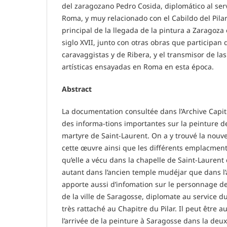
del zaragozano Pedro Cosida, diplomático al servi
Roma, y muy relacionado con el Cabildo del Pilar.
principal de la llegada de la pintura a Zaragoz
siglo XVII, junto con otras obras que participan d
caravaggistas y de Ribera, y el transmisor de la
artísticas ensayadas en Roma en esta época.
Abstract
La documentation consultée dans l’Archive Capitu
des informa-tions importantes sur la peinture d
martyre de Saint-Laurent. On a y trouvé la nouve
cette œuvre ainsi que les différents emplacments
qu’elle a vécu dans la chapelle de Saint-Laurent d
autant dans l’ancien temple mudéjar que dans l
apporte aussi d’infomation sur le personnage de
de la ville de Saragosse, diplomate au service du
très rattaché au Chapitre du Pilar. Il peut être au
l’arrivée de la peinture à Saragosse dans la de