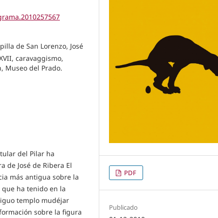
tigrama.2010257567
apilla de San Lorenzo, José
 XVII, caravaggismo,
n, Museo del Prado.
ular del Pilar ha
a de José de Ribera El
PDF
icia más antigua sobre la
s que ha tenido en la
antiguo templo mudéjar
Publicado
formación sobre la figura