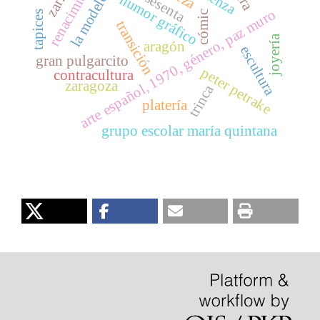
renacimiento
la modelo
humor gráfico
arte español, 1970, género, paz muro
cómic
tapices
transición
joyería
aragón
escultura
gran pulgarcito
peter petrake
contracultura
zaragoza
trinca
platería
grupo escolar maría quintana