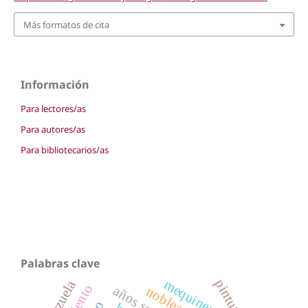
Más formatos de cita
Información
Para lectores/as
Para autores/as
Para bibliotecarios/as
Palabras clave
mequinenza
pintura
zarzuela
años sesenta
nobleza