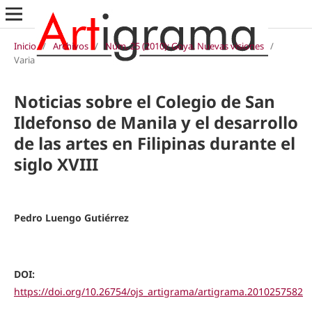
Inicio
/
Archivos
/
Núm. 25 (2010): Goya. Nuevas visiones
/
Varia
Noticias sobre el Colegio de San
Ildefonso de Manila y el desarrollo
de las artes en Filipinas durante el
siglo XVIII
Pedro Luengo Gutiérrez
DOI:
https://doi.org/10.26754/ojs_artigrama/artigrama.2010257582