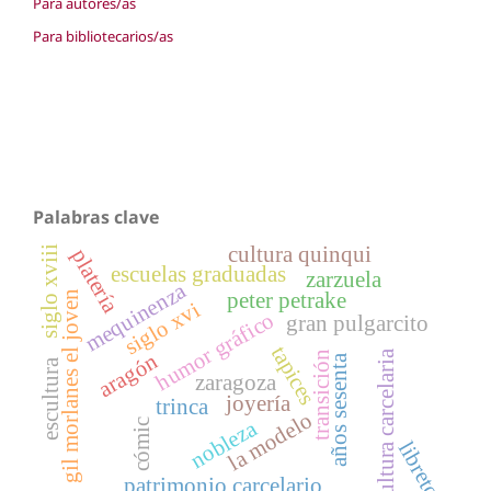
Para autores/as
Para bibliotecarios/as
Palabras clave
cultura quinqui
siglo xviii
platería
escuelas graduadas
zarzuela
mequinenza
peter petrake
gil morlanes el joven
siglo xvi
humor gráfico
gran pulgarcito
tapices
cultura carcelaria
transición
aragón
años sesenta
escultura
zaragoza
joyería
trinca
la modelo
nobleza
cómic
libreto
patrimonio carcelario