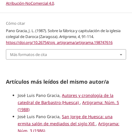
Atribución-NoComercial 4.0
.
Cómo citar
Pano Gracia, J. L. (1987). Sobre la fábrica y capitulación de la iglesia
colegial de Daroca (Zaragoza).
Artigrama
,
4
, 91-114.
https://doi.org/10.26754/ojs_artigrama/artigrama.198747616
Más formatos de cita
Artículos más leídos del mismo autor/a
José Luis Pano Gracia,
Autores y cronología de la
catedral de Barbastro (Huesca)
,
Artigrama: Núm. 5
(1988)
José Luis Pano Gracia,
San Jorge de Huesca: una
ermita salón de mediados del siglo XVI
,
Artigrama:
Núm. 3 (1986)