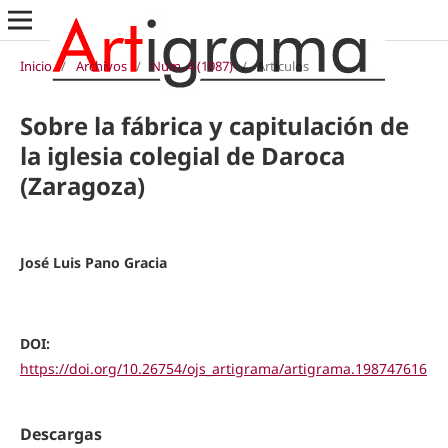
Inicio
/
Archivos
/
Núm. 4 (1987)
/
Artículos
Sobre la fábrica y capitulación de
la iglesia colegial de Daroca
(Zaragoza)
José Luis Pano Gracia
DOI:
https://doi.org/10.26754/ojs_artigrama/artigrama.198747616
Descargas