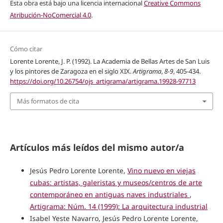
Esta obra está bajo una licencia internacional
Creative Commons
Atribución-NoComercial 4.0
.
Cómo citar
Lorente Lorente, J. P. (1992). La Academia de Bellas Artes de San Luis
y los pintores de Zaragoza en el siglo XIX.
Artigrama
,
8-9
, 405-434.
https://doi.org/10.26754/ojs_artigrama/artigrama.19928-97713
Más formatos de cita
Artículos más leídos del mismo autor/a
Jesús Pedro Lorente Lorente,
Vino nuevo en viejas
cubas: artistas, galeristas y museos/centros de arte
contemporáneo en antiguas naves industriales
,
Artigrama: Núm. 14 (1999): La arquitectura industrial
Isabel Yeste Navarro, Jesús Pedro Lorente Lorente,