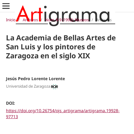
Inicio
/
Archivos
/
Núm. 8-9 (1992): Museos
/
Artículos
La Academia de Bellas Artes de
San Luis y los pintores de
Zaragoza en el siglo XIX
Jesús Pedro Lorente Lorente
Universidad de Zaragoza
DOI:
https://doi.org/10.26754/ojs_artigrama/artigrama.19928-
97713