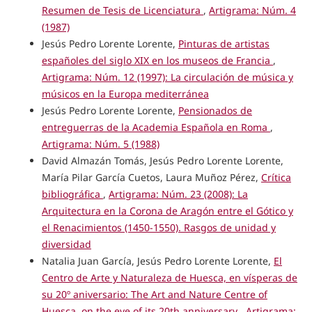
Resumen de Tesis de Licenciatura
,
Artigrama: Núm. 4
(1987)
Jesús Pedro Lorente Lorente,
Pinturas de artistas
españoles del siglo XIX en los museos de Francia
,
Artigrama: Núm. 12 (1997): La circulación de música y
músicos en la Europa mediterránea
Jesús Pedro Lorente Lorente,
Pensionados de
entreguerras de la Academia Española en Roma
,
Artigrama: Núm. 5 (1988)
David Almazán Tomás, Jesús Pedro Lorente Lorente,
María Pilar García Cuetos, Laura Muñoz Pérez,
Crítica
bibliográfica
,
Artigrama: Núm. 23 (2008): La
Arquitectura en la Corona de Aragón entre el Gótico y
el Renacimientos (1450-1550). Rasgos de unidad y
diversidad
Natalia Juan García, Jesús Pedro Lorente Lorente,
El
Centro de Arte y Naturaleza de Huesca, en vísperas de
su 20º aniversario: The Art and Nature Centre of
Huesca, on the eve of its 20th anniversary
,
Artigrama: