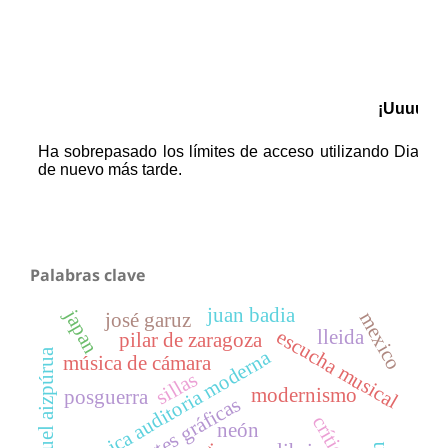
Palabras clave
juan badia
japan
mexico
josé garuz
escucha musical
lleida
pilar de zaragoza
josé manuel aizpúrua
técnica auditoria moderna
música de cámara
sillas
modernismo
posguerra
artes gráficas
neón