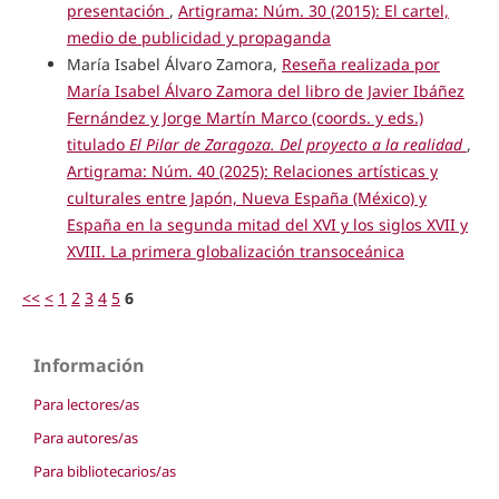
presentación
,
Artigrama: Núm. 30 (2015): El cartel,
medio de publicidad y propaganda
María Isabel Álvaro Zamora,
Reseña realizada por
María Isabel Álvaro Zamora del libro de Javier Ibáñez
Fernández y Jorge Martín Marco (coords. y eds.)
titulado
El Pilar de Zaragoza. Del proyecto a la realidad
,
Artigrama: Núm. 40 (2025): Relaciones artísticas y
culturales entre Japón, Nueva España (México) y
España en la segunda mitad del XVI y los siglos XVII y
XVIII. La primera globalización transoceánica
<<
<
1
2
3
4
5
6
Información
Para lectores/as
Para autores/as
Para bibliotecarios/as