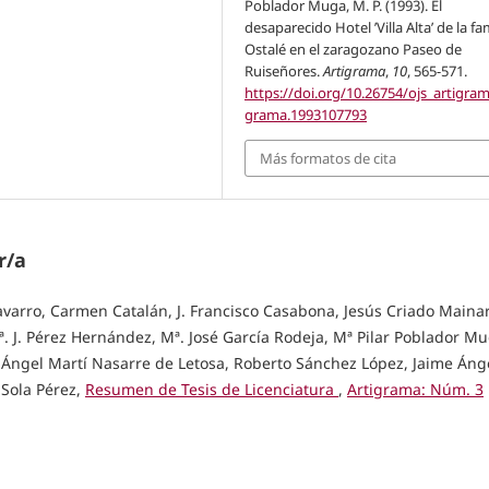
Poblador Muga, M. P. (1993). El
desaparecido Hotel ’Villa Alta’ de la fa
Ostalé en el zaragozano Paseo de
Ruiseñores.
Artigrama
,
10
, 565-571.
https://doi.org/10.26754/ojs_artigram
grama.1993107793
Más formatos de cita
r/a
varro, Carmen Catalán, J. Francisco Casabona, Jesús Criado Mainar
. J. Pérez Hernández, Mª. José García Rodeja, Mª Pilar Poblador Mu
Ángel Martí Nasarre de Letosa, Roberto Sánchez López, Jaime Áng
 Sola Pérez,
Resumen de Tesis de Licenciatura
,
Artigrama: Núm. 3