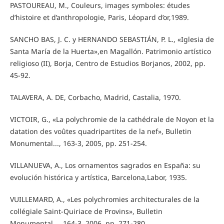
PASTOUREAU, M., Couleurs, images symboles: études
d’histoire et d’anthropologie, Paris, Léopard d’or,1989.
SANCHO BAS, J. C. y HERNANDO SEBASTIÁN, P. L., «Iglesia de
Santa María de la Huerta»,en Magallón. Patrimonio artístico
religioso (II), Borja, Centro de Estudios Borjanos, 2002, pp.
45-92.
TALAVERA, A. DE, Corbacho, Madrid, Castalia, 1970.
VICTOIR, G., «La polychromie de la cathédrale de Noyon et la
datation des voûtes quadripartites de la nef», Bulletin
Monumental..., 163-3, 2005, pp. 251-254.
VILLANUEVA, A., Los ornamentos sagrados en España: su
evolución histórica y artística, Barcelona,Labor, 1935.
VUILLEMARD, A., «Les polychromies architecturales de la
collégiale Saint-Quiriace de Provins», Bulletin
Monumental..., 164-3, 2006, pp. 271-280.