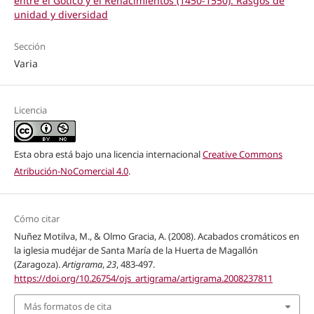
entre el Gótico y el Renacimientos (1450-1550). Rasgos de
unidad y diversidad
Sección
Varia
Licencia
Esta obra está bajo una licencia internacional
Creative Commons
Atribución-NoComercial 4.0
.
Cómo citar
Nuñez Motilva, M., & Olmo Gracia, A. (2008). Acabados cromáticos en
la iglesia mudéjar de Santa María de la Huerta de Magallón
(Zaragoza).
Artigrama
,
23
, 483-497.
https://doi.org/10.26754/ojs_artigrama/artigrama.2008237811
Más formatos de cita