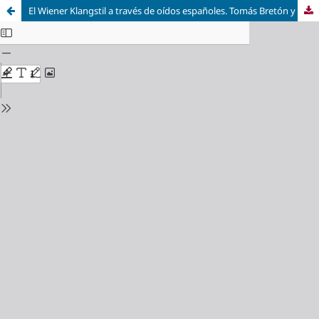
El Wiener Klangstil a través de oídos españoles. Tomás Bretón y la música en Viena, 1882-1883,