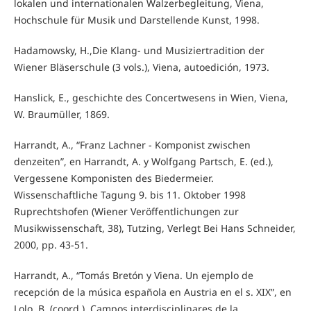
lokalen und internationalen Walzerbegleitung, Viena,
Hochschule für Musik und Darstellende Kunst, 1998.
Hadamowsky, H.,Die Klang- und Musiziertradition der
Wiener Bläserschule (3 vols.), Viena, autoedición, 1973.
Hanslick, E., geschichte des Concertwesens in Wien, Viena,
W. Braumüller, 1869.
Harrandt, A., “Franz Lachner - Komponist zwischen
denzeiten”, en Harrandt, A. y Wolfgang Partsch, E. (ed.),
Vergessene Komponisten des Biedermeier.
Wissenschaftliche Tagung 9. bis 11. Oktober 1998
Ruprechtshofen (Wiener Veröffentlichungen zur
Musikwissenschaft, 38), Tutzing, Verlegt Bei Hans Schneider,
2000, pp. 43-51.
Harrandt, A., “Tomás Bretón y Viena. Un ejemplo de
recepción de la música española en Austria en el s. XIX”, en
Lolo, B. (coord.), Campos interdisciplinares de la