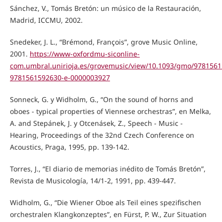
Sánchez, V., Tomás Bretón: un músico de la Restauración,
Madrid, ICCMU, 2002.
Snedeker, J. L., “Brémond, François”, grove Music Online,
2001.
https://www-oxfordmu-siconline-
com.umbral.unirioja.es/grovemusic/view/10.1093/gmo/978156
9781561592630-e-0000003927
Sonneck, G. y Widholm, G., “On the sound of horns and
oboes - typical properties of Viennese orchestras”, en Melka,
A. and Stepánek, J. y Otcenásek, Z., Speech - Music -
Hearing, Proceedings of the 32nd Czech Conference on
Acoustics, Praga, 1995, pp. 139-142.
Torres, J., “El diario de memorias inédito de Tomás Bretón”,
Revista de Musicología, 14/1-2, 1991, pp. 439-447.
Widholm, G., “Die Wiener Oboe als Teil eines spezifischen
orchestralen Klangkonzeptes”, en Fürst, P. W., Zur Situation