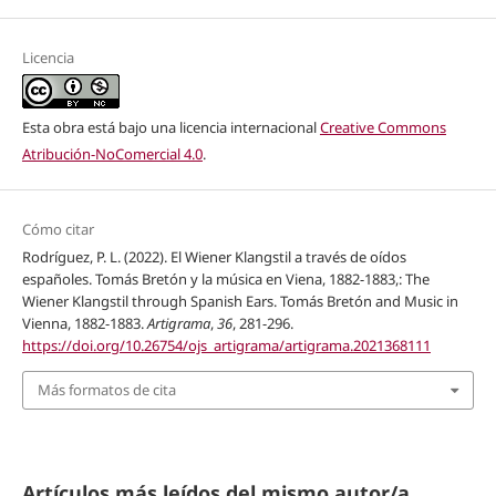
Licencia
Esta obra está bajo una licencia internacional
Creative Commons
Atribución-NoComercial 4.0
.
Cómo citar
Rodríguez, P. L. (2022). El Wiener Klangstil a través de oídos
españoles. Tomás Bretón y la música en Viena, 1882-1883,: The
Wiener Klangstil through Spanish Ears. Tomás Bretón and Music in
Vienna, 1882-1883.
Artigrama
,
36
, 281-296.
https://doi.org/10.26754/ojs_artigrama/artigrama.2021368111
Más formatos de cita
Artículos más leídos del mismo autor/a