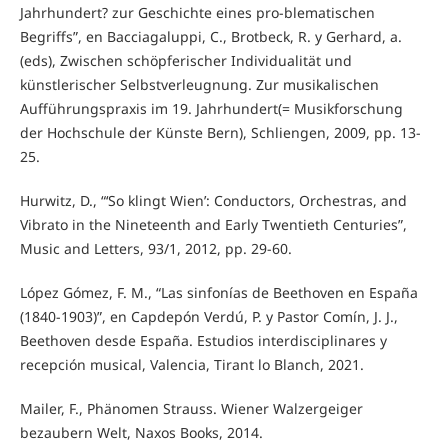
Jahrhundert? zur Geschichte eines pro-blematischen
Begriffs”, en Bacciagaluppi, C., Brotbeck, R. y Gerhard, a.
(eds), Zwischen schöpferischer Individualität und
künstlerischer Selbstverleugnung. Zur musikalischen
Aufführungspraxis im 19. Jahrhundert(= Musikforschung
der Hochschule der Künste Bern), Schliengen, 2009, pp. 13-
25.
Hurwitz, D., “‘So klingt Wien’: Conductors, Orchestras, and
Vibrato in the Nineteenth and Early Twentieth Centuries”,
Music and Letters, 93/1, 2012, pp. 29-60.
López Gómez, F. M., “Las sinfonías de Beethoven en España
(1840-1903)”, en Capdepón Verdú, P. y Pastor Comín, J. J.,
Beethoven desde España. Estudios interdisciplinares y
recepción musical, Valencia, Tirant lo Blanch, 2021.
Mailer, F., Phänomen Strauss. Wiener Walzergeiger
bezaubern Welt, Naxos Books, 2014.