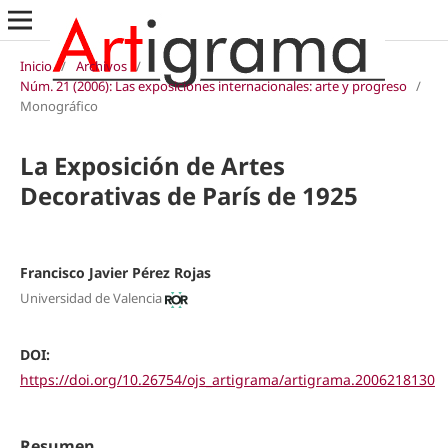
Inicio
/
Archivos
/
Núm. 21 (2006): Las exposiciones internacionales: arte y progreso
/
Monográfico
La Exposición de Artes
Decorativas de París de 1925
Francisco Javier Pérez Rojas
Universidad de Valencia
DOI:
https://doi.org/10.26754/ojs_artigrama/artigrama.2006218130
Resumen