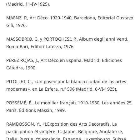
(Madrid, 11-IV-1925).
MAENZ, P., Art Déco: 1920-1940, Barcelona, Editorial Gustavo
Gili, 1976.
MASSOBRIO, G. y PORTOGHESI, P., Album degli anni Venti,
Roma-Bari, Editori Laterza, 1976.
PÉREZ ROJAS, J., Art Déco en España, Madrid, Ediciones
Cátedra, 1990.
PITOLLET, C., «Un paseo por la blanca ciudad de las artes
modernas», en La Esfera, n.º 596 (Madrid, 6-VI-1925).
POSSÉMÉ, É., Le mobilier français 1910-1930. Les années 25,
París, Éditions Massin, 1999.
RAMBOSSON, Y., «L’Exposition des Arts Decoratifs. La
participation étrangère: II.-Japon, Belgique, Anglaterre,
Italie, Russie, Yougoslavie, Espagne, Luxembourg, Suisse,